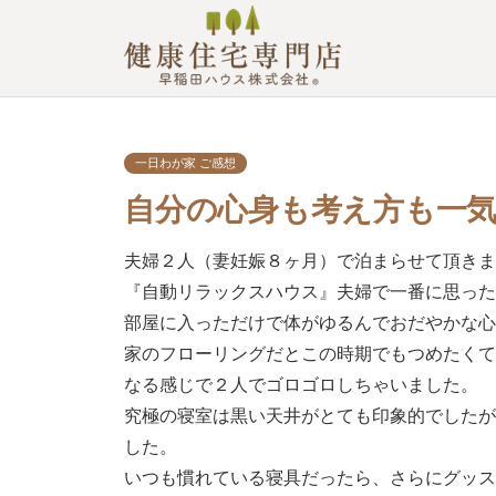
一日わが家 ご感想
自分の心身も考え方も一気
夫婦２人（妻妊娠８ヶ月）で泊まらせて頂き
『自動リラックスハウス』夫婦で一番に思っ
部屋に入っただけで体がゆるんでおだやかな
家のフローリングだとこの時期でもつめたく
なる感じで２人でゴロゴロしちゃいました。
究極の寝室は黒い天井がとても印象的でした
した。
いつも慣れている寝具だったら、さらにグッ