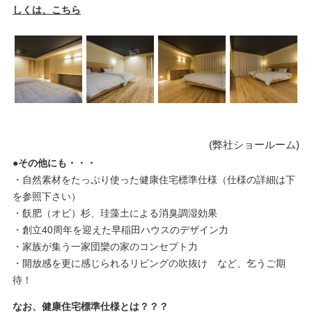
しくは、こちら
(弊社ショールーム)
●その他にも・・・
・自然素材をたっぷり使った健康住宅標準仕様（仕様の詳細は下
を参照下さい）
・飫肥（オビ）杉、珪藻土による消臭調湿効果
・創立40周年を迎えた早稲田ハウスのデザイン力
・家族が集う一家団欒の家のコンセプト力
・開放感を更に感じられるリビングの吹抜け など、乞うご期
待！
なお、健康住宅標準仕様とは？？？