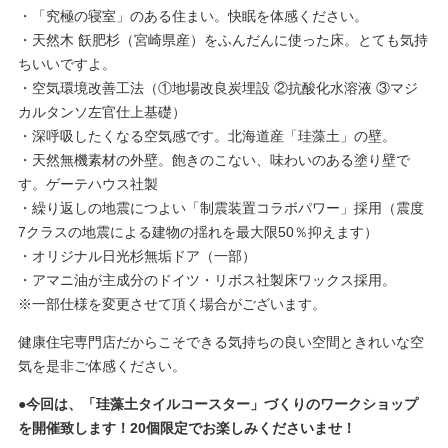
・「究極の寝室」のある住まい。快眠を体感ください。
・天然木 飫肥杉（宮崎県産）をふんだんに使った床。とても気持
ちいいですよ。
・空気環境改善工法（①地場改良炭埋設 ②抗酸化水溶液 ③マジ
カルタンソ左官仕上基礎）
・深呼吸したくなる空気感です。北海道産「珪藻土」の壁。
・天然無機素材の外壁。飽きのこない、味わいのある塗り壁で
す。ゲーテハウス社製
・繰り返しの地震につよい「制震装置コラボパワー」採用（震度
7クラスの地震による建物の揺れを最大限50％抑えます）
・オリジナル日光杉無垢ドア（一部）
・アマニ油が主成分のドイツ・リボス社製床ワックス採用。
※一部仕様を変更させて頂く場合がございます。
健康住宅専門店だからこそできる気持ちの良い空間ときれいな空
気を是非ご体感ください。
●今回は、「珪藻土タイルコースター」づくりのワークショップ
を開催致します！20個限定でお楽しみくださいませ！