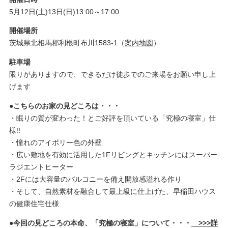
5月12日(土)13日(日)13:00～17:00
開催場所
茨城県北相馬郡利根町布川1583-1（
案内地図
）
駐車場
限りがありますので、できるだけ徒歩でのご来場をお願い申し上
げます
●こちらのお家の見どころは・・・
・眠りの質が変わった！とご好評を頂いている「究極の寝室」仕
様!!
・憧れのアイボリー色の外壁
・広い敷地を有効に活用した1Fリビングとキッチンにはスーパー
ラジエントヒーター
・2Fには大容量のバルコニーを備え開放感溢れる作り
・そして、自然素材を融合して最上級に仕上げた、早稲田ハウス
の健康住宅仕様
●今回の見どころの本命、「究極の寝室」について・・・
>>>詳