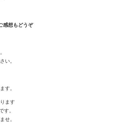
ご感想もどうぞ
す。
ださい。
けます。
おります
中です。
いませ。