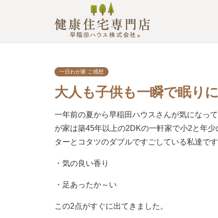
一日わが家 ご感想
大人も子供も一瞬で眠りにつ
一年前の夏から早稲田ハウスさんが気になっ
が家は築45年以上の2DKの一軒家で小2と年
ターとコタツのダブルですごしている私達で
・気の良い香り
・足あったか～い
この2点がすぐに出てきました。