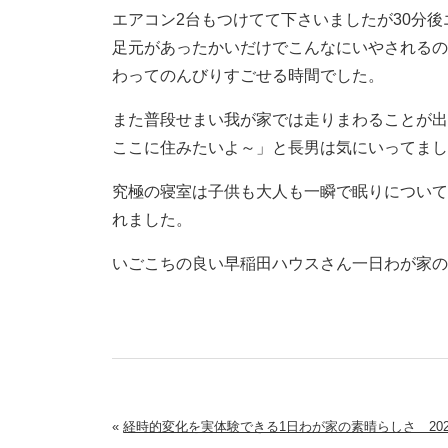
エアコン2台もつけてて下さいましたが30分
足元があったかいだけでこんなにいやされる
わってのんびりすごせる時間でした。
また普段せまい我が家では走りまわることが出
ここに住みたいよ～」と長男は気にいってま
究極の寝室は子供も大人も一瞬で眠りについ
れました。
いごこちの良い早稲田ハウスさん一日わが家
«
経時的変化を実体験できる1日わが家の素晴らしさ 202