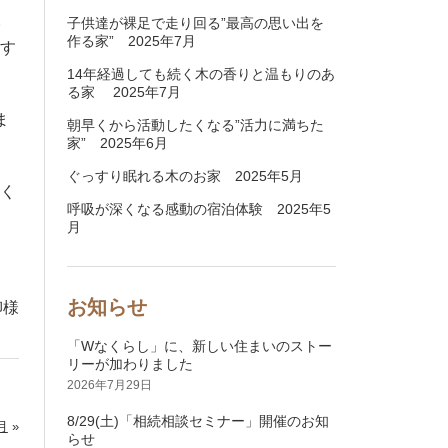
。
子供達が裸足で走り回る”最高の思い出を
作る家” 2025年7月
にす
14年経過しても続く木の香りと温もりのあ
る家 2025年7月
ま
朝早くから活動したくなる”活力に満ちた
家” 2025年6月
ぐっすり眠れる木のお家 2025年5月
てく
呼吸が深くなる感動の宿泊体験 2025年5
月
お知らせ
栁様
「Wなくらし」に、新しい住まいのストー
リーが加わりました
2026年7月29日
8/29(土)「相続相談セミナー」開催のお知
月
»
らせ