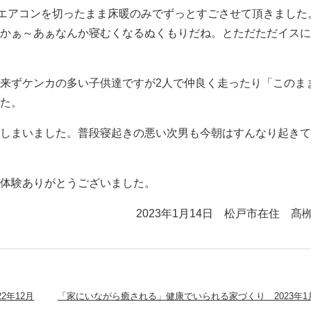
後エアコンを切ったまま床暖のみでずっとすごさせて頂きました
のかぁ～あぁなんか寝むくなるぬくもりだね。とただただイス
来ずケンカの多い子供達ですが2人で仲良く走ったり「このま
した。
てしまいました。普段寝起きの悪い次男も今朝はすんなり起き
の体験ありがとうございました。
2023年1月14日 松戸市在住 髙
2年12月
「家にいながら癒される」健康でいられる家づくり 2023年1