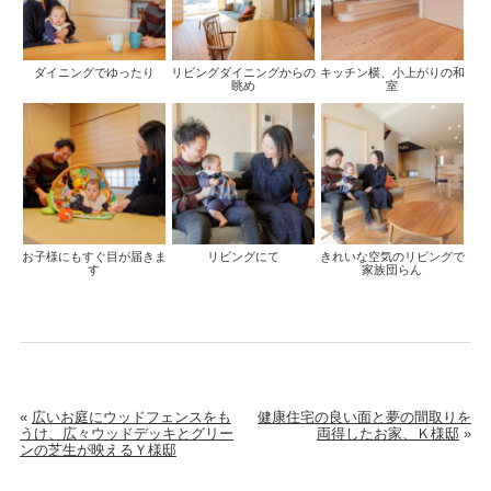
ダイニングでゆったり
リビングダイニングからの
キッチン横、小上がりの和
眺め
室
お子様にもすぐ目が届きま
リビングにて
きれいな空気のリビングで
す
家族団らん
«
広いお庭にウッドフェンスをも
健康住宅の良い面と夢の間取りを
うけ、広々ウッドデッキとグリー
両得したお家、Ｋ様邸
»
ンの芝生が映えるＹ様邸