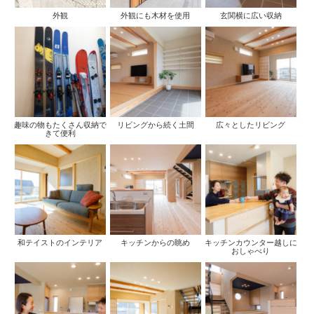
外観
外観にも木材を使用
玄関横に広い収納
趣味の物もたくさん収納で
リビングから続く土間
広々としたリビング
きて便利
和テイストのインテリア
キッチンからの眺め
キッチンカウンター越しに
おしゃべり