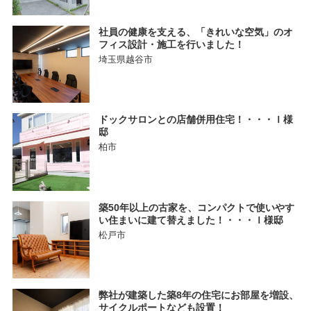
社員の健康を支える、「きれいな空気」のオ
フィス設計・施工を行いました！
埼玉県越谷市
ドックサロンとの店舗併用住宅！・・・Ｉ様
邸
柏市
築50年以上の古家を、コンパクトで使いやす
い住まいに建て替えました！・・・Ｉ様邸
松戸市
弊社が建築した築8年の住宅にお部屋を増設、
サイクルポートなども設置！