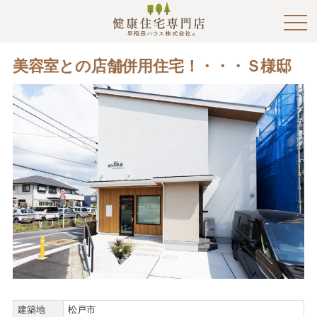
美容室との店舗併用住宅！・・・Ｓ様邸
建築地
松戸市