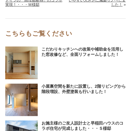
ドイツの「高性能断熱」のコラボ
いやすい大きさに減築リノベしま
実現！・・・Ｍ様邸
した！
»
こちらもご覧ください
こだわりキッチンへの改装や補助金を活用し
た窓改修など、全面リフォームしました！
小屋裏空間を新たに設置し、2階リビングから
階段増設、外壁塗装も行いました！
お施主様のご友人設計士と早稲田ハウスのコ
ラボ住宅が完成しました・・・Ｓ様邸