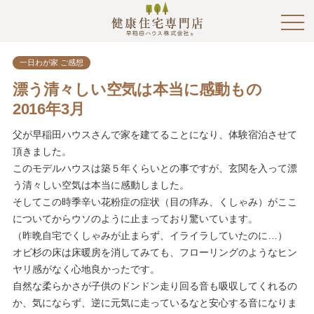
一日わが家 ご感想
漂う清々しい空気は本当に感動もの
2016年3月
父が早稲田ハウスさんで家を建てることになり、体験宿泊させて
頂きました。
このモデルハウスは築５年くらいとの事ですが、玄関を入って漂
う清々しい空気は本当に感動しました。
そしてこの時季辛い花粉症の症状（目の痒み、くしゃみ）がここ
についてからウソのように止まっており驚いています。
（昨晩自宅でくしゃみが止まらず、イライラしていたのに…）
オビ杉の床は床暖房を消してみても、フローリングのようなヒン
ヤリ感がなく心地良かったです。
自然な柔らかさが子供のドンドン走り回る音も吸収してくれるの
か、気にならず、逆に元気に走っているなと安心する音になりま