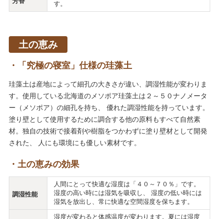
芳香
す。
土の恵み
「究極の寝室」仕様の珪藻土
珪藻土は産地によって細孔の大きさが違い、調湿性能が変わりま
す。使用している北海道のメソポア珪藻土は２～５０ナノメータ
ー（メソポア）の細孔を持ち、 優れた調湿性能を持っています。
塗り壁として使用するために調合する他の原料もすべて自然素
材。独自の技術で接着剤や樹脂をつかわずに塗り壁材として開発
された、 人にも環境にも優しい素材です。
土の恵みの効果
人間にとって快適な湿度は「４０～７０％」です。
湿度の高い時には湿気を吸収し、 湿度の低い時には
調湿性能
湿気を放出し、常に快適な空間湿度を保ちます。
湿度が変わると体感温度が変わります。夏には湿度