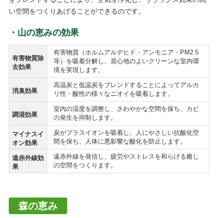
い空間をつくりあげることができるのです。
山の恵みの効果
有害物質（ホルムアルデヒド・アンモニア・PM2.5
有害物質除
等）を吸着分解し、居心地のよいクリーンな室内環
去効果
境を実現します。
高温炭と低温炭をブレンドすることによってアルカ
消臭効果
リ性・酸性の様々なニオイを吸着します。
室内の湿度を調整し、さわやかな空間を保ち、カビ
調湿効果
の発生を抑制します。
炭がプラスイオンを吸着し、人にやさしい抗酸化空
マイナスイ
間を保ち、人体に悪影響な酸化を防止します。
オン効果
遠赤外線を発信し、疲労やストレスを和らげる癒し
遠赤外線効
の空間をつくります。
果
森の恵み