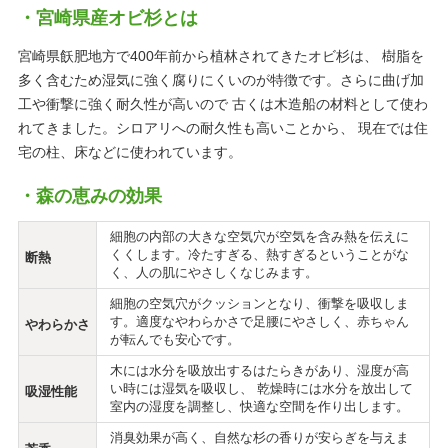
宮崎県産オビ杉とは
宮崎県飫肥地方で400年前から植林されてきたオビ杉は、 樹脂を
多く含むため湿気に強く腐りにくいのが特徴です。さらに曲げ加
工や衝撃に強く耐久性が高いので 古くは木造船の材料として使わ
れてきました。シロアリへの耐久性も高いことから、 現在では住
宅の柱、床などに使われています。
森の恵みの効果
細胞の内部の大きな空気穴が空気を含み熱を伝えに
くくします。冷たすぎる、熱すぎるということがな
断熱
く、人の肌にやさしくなじみます。
細胞の空気穴がクッションとなり、衝撃を吸収しま
す。適度なやわらかさで足腰にやさしく、赤ちゃん
やわらかさ
が転んでも安心です。
木には水分を吸放出するはたらきがあり、湿度が高
い時には湿気を吸収し、 乾燥時には水分を放出して
吸湿性能
室内の湿度を調整し、快適な空間を作り出します。
消臭効果が高く、自然な杉の香りが安らぎを与えま