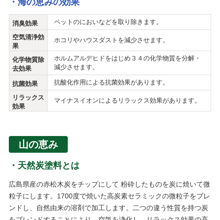
海の恵みの効果
ペットのにおいなどを取り除きます。
消臭効果
空気清浄効
ホコリやハウスダストを減少させます。
果
ホルムアルデヒドをはじめ３４の化学物質を分解・
化学物質除
減少させます。
去効果
抗酸化作用による抗菌効果があります。
抗菌効果
リラックス
マイナスイオンによるリラックス効果があります。
効果
山の恵み
天然炭塗料とは
広島県産の赤松木炭をチップにして 粉砕したものを炭に焼いて微
粒子にします。1700度で焼いた高炭素セラミックの微粒子をブレ
ンドし、自然由来の溶剤で加工します。二つの違う性質を持つ炭
をブレンドすることにより、空気を浄化し、リラックス効果の高